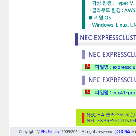
· 가상 환경 : Hyper-V,
· 클라우드 환경 : AWS, Mi
■ 지원 OS
· Windows, Linux, U
NEC EXPRESSCLUS
NEC EXPRESSC
파일명 : expressclust
NEC EXPRESSCL
파일명 : ecx41-produ
NEC HA 클러스터 제품
NEC EXPRESSCLU
Copyright ⓒ
FHuBis, Inc.
2009-2024. All rights reserved.
(주)퓨비스
서울