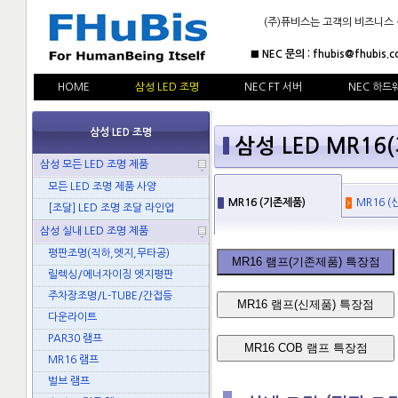
(주)퓨비스는 고객의 비즈니스
■ NEC 문의 : fhubis@fhubis.c
HOME
삼성 LED 조명
NEC FT 서버
NEC 하드
삼성 LED 조명
삼성 LED MR1
삼성 모든 LED 조명 제품
모든 LED 조명 제품 사양
MR16 (기존제품)
MR16 (
[조달] LED 조명 조달 라인업
삼성 실내 LED 조명 제품
평판조명(직하,엣지,무타공)
MR16 램프(기존제품) 특장점
릴렉싱/에너자이징 엣지평판
주차장조명/L-TUBE/간접등
MR16 램프(신제품) 특장점
다운라이트
PAR30 램프
MR16 COB 램프 특장점
MR16 램프
벌브 램프