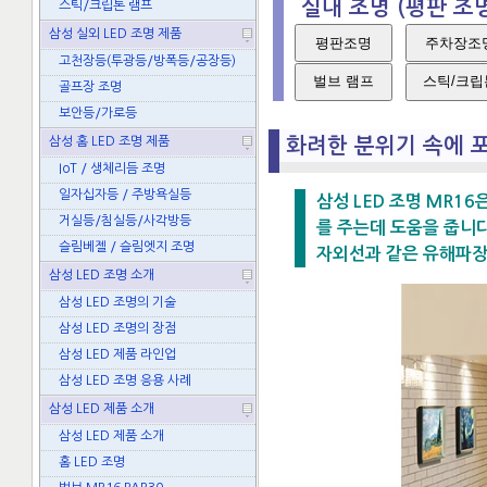
실내 조명 (평판 조명
스틱/크립톤 램프
삼성 실외 LED 조명 제품
평판조명
주차장조명/
고천장등(투광등/방폭등/공장등)
벌브 램프
스틱/크립
골프장 조명
보안등/가로등
화려한 분위기 속에 
삼성 홈 LED 조명 제품
IoT / 생체리듬 조명
일자십자등 / 주방욕실등
삼성 LED 조명 MR1
거실등/침실등/사각방등
를 주는데 도움을 줍니다
슬림베젤 / 슬림엣지 조명
자외선과 같은 유해파장
삼성 LED 조명 소개
삼성 LED 조명의 기술
삼성 LED 조명의 장점
삼성 LED 제품 라인업
삼성 LED 조명 응용 사례
삼성 LED 제품 소개
삼성 LED 제품 소개
홈 LED 조명