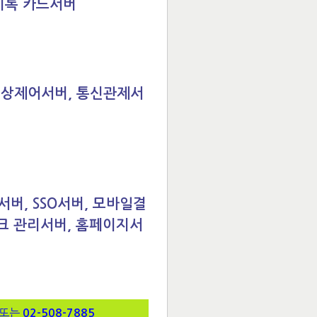
기록 카드서버
영상제어서버, 통신관제서
버, SSO서버, 모바일결
크 관리서버, 홈페이지서
또는
02-508-7885