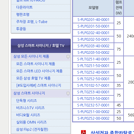
벌브 MR16 PAR30
램프
다운라이트
모델명
전력
(W)
평판조명
S-PLP0201-40-0001
주차장 조명, L-Tube
25
S-PLP0201-50-0001
투광등
S-PLP0202-40-0001
50
240
S-PLP0202-50-0001
삼성 스마트 사이니지 / 호텔 TV
S-PLP0203-40-0002
75
S-PLP0203-50-0002
삼성 모든 사이니지 제품
S-PLT0251-40-0001
25
모든 스마트 사이니지 제품
S-PLT0251-50-0001
모든 스마트 LED 사이니지 제품
S-PLT0252-40-0001
50
모든 삼성 호텔 TV 제품
S-PLT0252-50-0001
280
[#도입사례#] 스마트 사이니지
S-PLT0182-57-0001
35
S-PLT0253-40-0001
삼성 스마트 사이니지
75
S-PLT0253-50-0001
단독형 시리즈
S-PLT0232-57-0001
45
비즈니스TV 시리즈
S-PLP0251-00-0002
25
비디오월 시리즈
569
S-PLP0252-00-0002
50
실외용 OMN 시리즈
삼성 Flip2 (전자칠판)
삼성전자 종합카탈로그(20