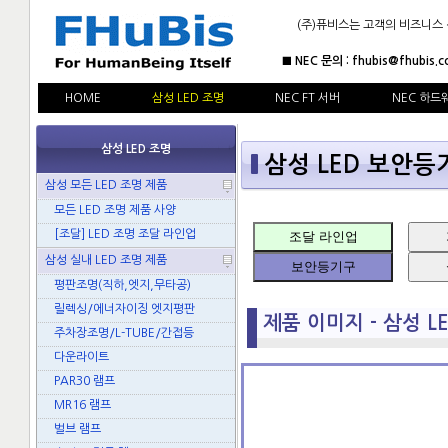
(주)퓨비스는 고객의 비즈니스
■ NEC 문의 : fhubis@fhubis.c
HOME
삼성 LED 조명
NEC FT 서버
NEC 하드
삼성 LED 조명
삼성 LED 보안등기구
삼성 모든 LED 조명 제품
모든 LED 조명 제품 사양
[조달] LED 조명 조달 라인업
조달 라인업
삼성 실내 LED 조명 제품
보안등기구
평판조명(직하,엣지,무타공)
릴렉싱/에너자이징 엣지평판
제품 이미지 - 삼성 LED
주차장조명/L-TUBE/간접등
다운라이트
PAR30 램프
MR16 램프
벌브 램프