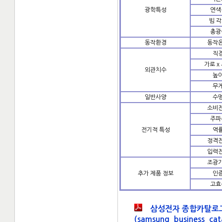
광학특성
연색
빔 
총광
동작환경
동작
직
가로 x
외관치수
높
무
일반사양
수
소비
주파
전기적 특성
역
정격
입력
조광
추가 제품 정보
인
고효
삼성전자 종합카탈로그(20
(samsung_business_cat