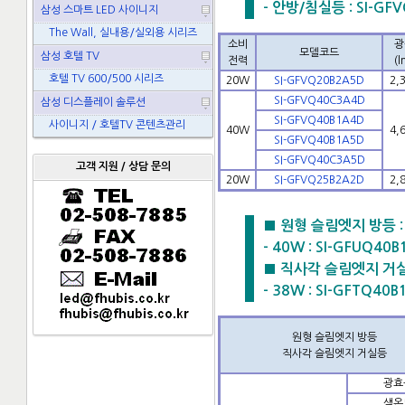
- 안방/침실등 : SI-GFVQ
삼성 스마트 LED 사이니지
The Wall, 실내용/실외용 시리즈
소비
광
모델코드
삼성 호텔 TV
전력
(l
호텔 TV 600/500 시리즈
20W
SI-GFVQ20B2A5D
2,
SI-GFVQ40C3A4D
삼성 디스플레이 솔루션
SI-GFVQ40B1A4D
사이니지 / 호텔TV 콘텐츠관리
40W
4,
SI-GFVQ40B1A5D
SI-GFVQ40C3A5D
고객 지원 / 상담 문의
20W
SI-GFVQ25B2A2D
2,
■ 원형 슬림엣지 방등 : 4
- 40W : SI-GFUQ40
■ 직사각 슬림엣지 거실등 
- 38W : SI-GFTQ40
원형 슬림엣지 방등
직사각 슬림엣지 거실등
광효
색온