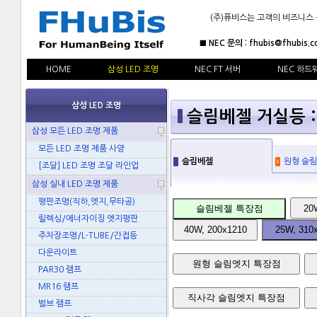
(주)퓨비스는 고객의 비즈니스
■ NEC 문의 : fhubis@fhubis.c
HOME
삼성 LED 조명
NEC FT 서버
NEC 하드
삼성 LED 조명
슬림베젤 거실등 : 
삼성 모든 LED 조명 제품
모든 LED 조명 제품 사양
슬림베젤
원형 슬림
[조달] LED 조명 조달 라인업
삼성 실내 LED 조명 제품
평판조명(직하,엣지,무타공)
슬림베젤 특장점
20
릴렉싱/에너자이징 엣지평판
40W, 200x1210
25W, 310
주차장조명/L-TUBE/간접등
다운라이트
원형 슬림엣지 특장점
PAR30 램프
MR16 램프
직사각 슬림엣지 특장점
벌브 램프