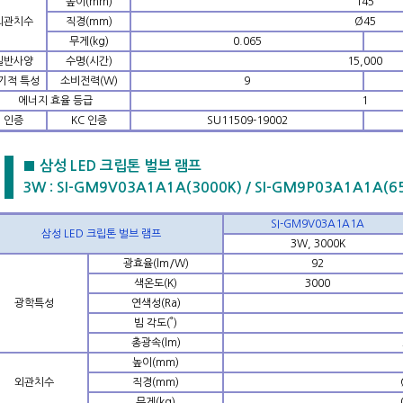
높이(mm)
145
외관치수
직경(mm)
Ø45
무게(kg)
0.065
일반사양
수명(시간)
15,000
기적 특성
소비전력(W)
9
에너지 효율 등급
1
인증
KC 인증
SU11509-19002
■ 삼성 LED 크립톤 벌브 램프
3W : SI-GM9V03A1A1A(3000K) / SI-GM9P03A1A1A(6
SI-GM9V03A1A1A
삼성 LED 크립톤 벌브 램프
3W, 3000K
광효율(lm/W)
92
색온도(K)
3000
광학특성
연색성(Ra)
빔 각도(˚)
총광속(lm)
높이(mm)
외관치수
직경(mm)
무게(kg)