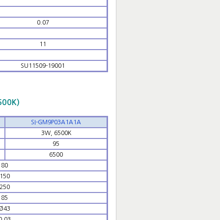
0.07
11
SU11509-19001
500K)
SI-GM9P03A1A1A
3W, 6500K
95
6500
80
150
250
85
Ø43
0.03