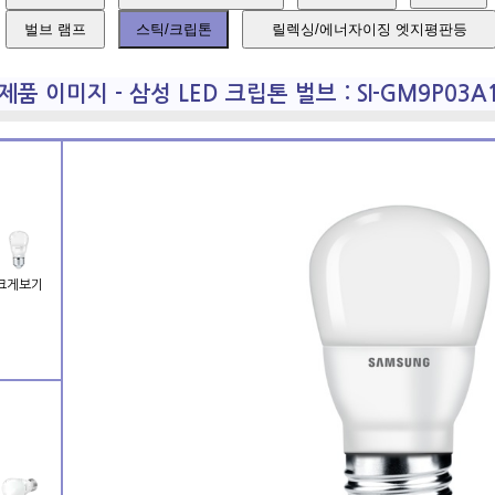
벌브 램프
스틱/크립톤
릴렉싱/에너자이징 엣지평판등
제품 이미지 - 삼성 LED 크립톤 벌브 : SI-GM9P03A1
크게보기