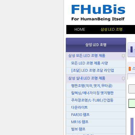
HOME
삼성 LED 조명
삼성 LED 조명
삼성 모든 LED 조명 제품
모든 LED 조명 제품 사양
스
[조달] LED 조명 조달 라인업
삼성 실내 LED 조명 제품
평판조명(직하,엣지,무타공)
릴렉싱/에너자이징 엣지평판
주차장조명/L-TUBE/간접등
다운라이트
PAR30 램프
MR16 램프
벌브 램프