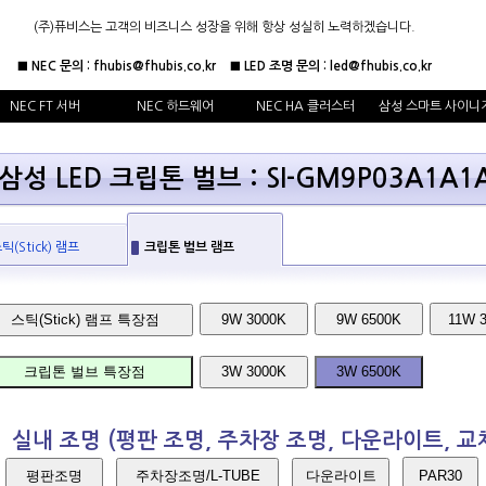
(주)퓨비스는 고객의 비즈니스 성장을 위해 항상 성실히 노력하겠습니다.
■ NEC 문의 : fhubis@fhubis.co.kr ■ LED 조명 문의 : led@fhubis.co.kr
NEC FT 서버
NEC 하드웨어
NEC HA 클러스터
삼성 스마트 사이니
삼성 LED 크립톤 벌브 : SI-GM9P03A1A1
틱(Stick) 램프
크립톤 벌브 램프
스틱(Stick) 램프 특장점
9W 3000K
9W 6500K
11W 
크립톤 벌브 특장점
3W 3000K
3W 6500K
실내 조명 (평판 조명, 주차장 조명, 다운라이트, 교
평판조명
주차장조명/L-TUBE
다운라이트
PAR30