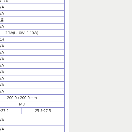
/178
/A
/A
있음
/A
20W(L:10W, R:10W)
CH
/A
/A
/A
/A
/A
/A
/A
/A
200.0 x 200.0 mm
M8
-27.2
25.5-27.5
/A
/A