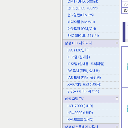
QMT (UHD, 500nit)
75
QHC (UHD, 700nit)
85
전자칠판(Flip Pro)
비디오월 (VM/VH)
아웃도어 (OM/OH)
SHC (와이드, 37인치)
삼성 LED 사이니지
IAC (130인치)
IE 모델 (실내용)
IF 모델 (실내용, 프리미엄)
IW 모델 (더월, 실내용)
IAB 모델 (더월, 올인원)
XAF/XPS 모델 (실외용)
S-Box (사이니지 박스)
삼성 호텔 TV
HCU7000 (UHD)
HBU8000 (UHD)
HAU8000 (UHD)
삼성 디스플레이 솔루션