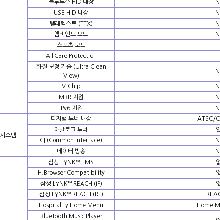
블루투스 HID 내장
N
USB HID 내장
N
텔레텍스트 (TTX)
N
앰비언트 모드
N
스포츠 모드
All Care Protection
화질 보정 기술 (Ultra Clean
N
View)
V-Chip
N
MBR 지원
N
IPv6 지원
N
디지털 튜너 내장
ATSC/C
아날로그 튜너
시스템
CI (Common Interface)
N
데이터 방송
N
삼성 LYNK™ HMS
H.Browser Compatibility
삼성 LYNK™ REACH (IP)
삼성 LYNK™ REACH (RF)
REAC
Hospitality Home Menu
Home M
Bluetooth Music Player