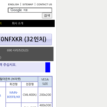
|
|
ENGLISH
SITEMAP
CONTACT US
지
회사 소개
0NFXKR (32인치)
690 시리즈(OLD)
)
여 주십시오.
월마운트 (브라켓)
VESA
SIZE
회전형
천장형
WMN-
CML400XJ
200x200
R
B05FB/KR
400x300