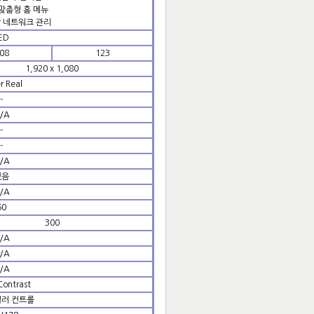
맞춤형 홈 메뉴
 네트워크 관리
ED
08
123
1,920 x 1,080
r Real
-
/A
-
-
/A
있음
/A
60
300
/A
/A
/A
ontrast
컬러 컨트롤