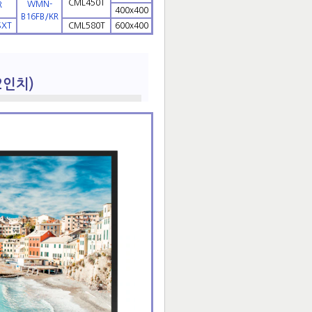
CML450T
WMN-
R
400x400
B16FB/KR
SXT
CML580T
600x400
32인치)