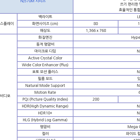
NJ570M 시리즈
쓰기 편리한 
효율적인 통합
백라이트
L
스플레이
화면사이즈 (cm)
80
1
해상도
1,366 x 768
화질엔진
Hype
동적 명암비
마이크로 디밍
N
Active Crystal Color
Wide Color Enhancer (Plus)
오토 모션 플러스
N
필름 모드
Natural Mode Support
N
Motion Rate
비디오
PQI (Picture Quality Index)
200
HDR(High Dynamic Range)
N
HDR10+
N
HLG (Hybrid Log Gamma)
N
명암비
Mega C
컬러
와이드 