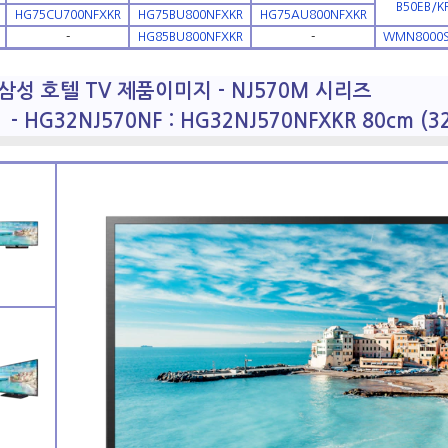
B50EB/K
HG75CU700NFXKR
HG75BU800NFXKR
HG75AU800NFXKR
-
HG85BU800NFXKR
-
WMN8000
삼성 호텔 TV 제품이미지 - NJ570M 시리즈
- HG32NJ570NF : HG32NJ570NFXKR 80cm (