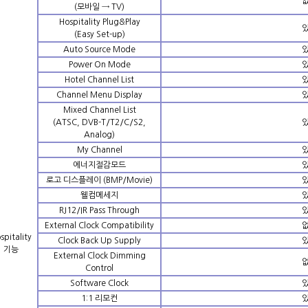
(모바일 → TV)
Hospitality Plug&Play
(Easy Set-up)
Auto Source Mode
Power On Mode
Hotel Channel List
Channel Menu Display
Mixed Channel List
(ATSC, DVB-T/T2/C/S2,
Analog)
My Channel
에너지절감모드
로고 디스플레이 (BMP/Movie)
웰컴메세지
RJ12/IR Pass Through
External Clock Compatibility
spitality
Clock Back Up Supply
기능
External Clock Dimming
Control
Software Clock
1:1 리모컨