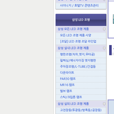
사이니지 / 호텔TV 콘텐츠관리
삼성 LED 조명
삼성 모든 LED 조명 제품
모든 LED 조명 제품 사양
[조달] LED 조명 조달 라인업
삼성 실내 LED 조명 제품
평판조명(직하,엣지,무타공)
릴렉싱/에너자이징 엣지평판
주차장조명/L-TUBE/간접등
다운라이트
PAR30 램프
MR16 램프
벌브 램프
스틱/크립톤 램프
삼성 실외 LED 조명 제품
고천장등(투광등/방폭등/공장등)