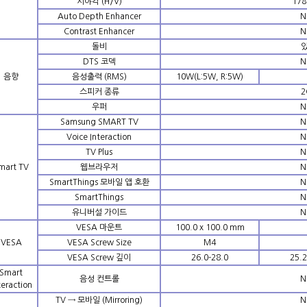
시야각 (H/V)
178
Auto Depth Enhancer
N
Contrast Enhancer
N
돌비
DTS 코덱
N
음향
음성출력 (RMS)
10W(L:5W, R:5W)
스피커 종류
2
우퍼
N
Samsung SMART TV
N
Voice Interaction
N
TV Plus
N
mart TV
웹브라우저
N
SmartThings 모바일 앱 호환
N
SmartThings
N
유니버설 가이드
N
VESA 마운트
100.0 x 100.0 mm
VESA
VESA Screw Size
M4
VESA Screw 깊이
26.0-28.0
25.2
Smart
음성 컨트롤
N
teraction
TV → 모바일 (Mirroring)
N