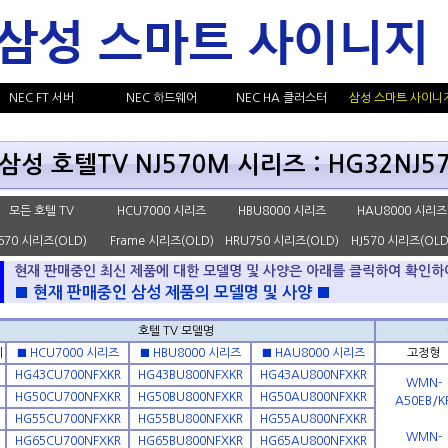
NEC FT 서버
NEC 하드웨어
NEC HA 클러스터
삼성 스마트 사이니
삼성 호텔TV NJ570M 시리즈 : HG32NJ57
모든 호텔 TV
HCU7000 시리즈
HBU8000 시리즈
HAU8000 시리즈
670 시리즈(OLD)
Frame 시리즈(OLD)
HRU750 시리즈(OLD)
HJ570 시리즈(OLD
현재 판매중인 최신 제품에 대한 모델명 및 사양은 아래를 클릭하여 확인하
■ 현재 판매중인 삼성 제품의 모델명 및 사양 ■
호텔 TV 모델명
치
■ HCU7000 시리즈
■ HBU8000 시리즈
■ HAU8000 시리즈
고정형
HG43CU700NFXKR
HG43BU800NFXKR
HG43AU800NFXKR
WMN-
HG50CU700NFXKR
HG50BU800NFXKR
HG50AU800NFXKR
A50EB/K
HG55CU700NFXKR
HG55BU800NFXKR
HG55AU800NFXKR
WMN-
HG65CU700NFXKR
HG65BU800NFXKR
HG65AU800NFXKR