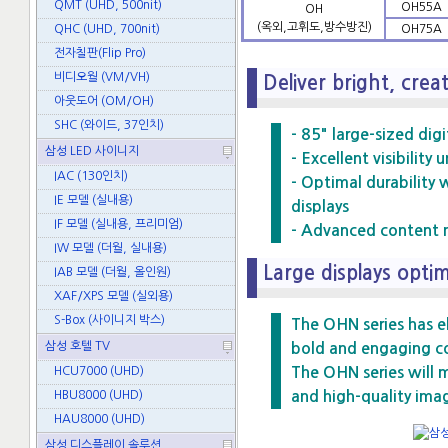
QMT (UHD, 500nit)
OH55A
OH
(옥외,고휘도,방수방진)
QHC (UHD, 700nit)
OH75A
전자칠판(Flip Pro)
비디오월 (VM/VH)
Deliver bright, cre
아웃도어 (OM/OH)
SHC (와이드, 37인치)
- 85" large-sized dig
삼성 LED 사이니지
- Excellent visibility
IAC (130인치)
- Optimal durability
IE 모델 (실내용)
displays
IF 모델 (실내용, 프리미엄)
- Advanced content 
IW 모델 (더월, 실내용)
Large displays opti
IAB 모델 (더월, 올인원)
XAF/XPS 모델 (실외용)
S-Box (사이니지 박스)
The OHN series has el
삼성 호텔 TV
bold and engaging con
HCU7000 (UHD)
The OHN series will 
HBU8000 (UHD)
and high-quality ima
HAU8000 (UHD)
삼성 디스플레이 솔루션