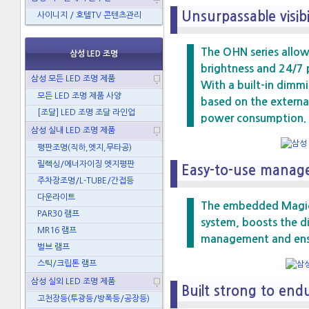
Unsurpassable visibi
사이니지 / 호텔TV 콘텐츠관리
The OHN series allows
삼성 LED 조명
brightness and 24/7
삼성 모든 LED 조명 제품
With a built-in dimmi
모든 LED 조명 제품 사양
based on the externa
[조달] LED 조명 조달 라인업
power consumption.
삼성 실내 LED 조명 제품
평판조명(직하,엣지,무타공)
릴렉싱/에너자이징 엣지평판
Easy-to-use manag
주차장조명/L-TUBE/간접등
다운라이트
The embedded MagicI
PAR30 램프
system, boosts the di
MR16 램프
management and ensu
벌브 램프
스틱/크립톤 램프
삼성 실외 LED 조명 제품
Built strong to end
고천장등(투광등/방폭등/공장등)