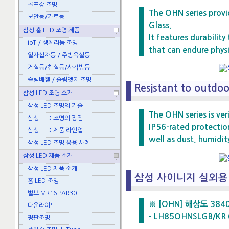
골프장 조명
The OHN series prov
보안등/가로등
Glass.
삼성 홈 LED 조명 제품
It features durability
IoT / 생체리듬 조명
that can endure physi
일자십자등 / 주방욕실등
거실등/침실등/사각방등
슬림베젤 / 슬림엣지 조명
Resistant to outdoo
삼성 LED 조명 소개
삼성 LED 조명의 기술
The OHN series is ver
삼성 LED 조명의 장점
IP56-rated protectio
삼성 LED 제품 라인업
well as dust, humidit
삼성 LED 조명 응용 사례
삼성 LED 제품 소개
삼성 LED 제품 소개
삼성 사이니지 실외용 
홈 LED 조명
벌브 MR16 PAR30
※ [OHN] 해상도 3840x2
다운라이트
- LH85OHNSLGB/KR 
평판조명