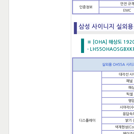
안전 규
인증정보
EMC
삼성 사이니지 실외용 
※ [OHA] 해상도 1920x
- LH55OHAOSGBXKR
실외용 OH55A 시리
대각선 사이
패널
해
픽셀
명
시야각(수
응답속도
디스플레이
밝기 (
색재현성(Col
헤이즈(