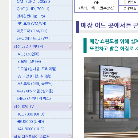
QMT (UHD, 500nit)
OH55A
OH
(옥외,고휘도,방수방진)
QHC (UHD, 700nit)
OH75A
전자칠판(Flip Pro)
비디오월 (VM/VH)
매장 어느 곳에서든 
아웃도어 (OM/OH)
SHC (와이드, 37인치)
매장 쇼윈도를 위해 설
삼성 LED 사이니지
또렷하고 밝은 화질로 
IAC (130인치)
IE 모델 (실내용)
IF 모델 (실내용, 프리미엄)
IW 모델 (더월, 실내용)
IAB 모델 (더월, 올인원)
XAF/XPS 모델 (실외용)
S-Box (사이니지 박스)
삼성 호텔 TV
HCU7000 (UHD)
HBU8000 (UHD)
HAU8000 (UHD)
삼성 디스플레이 솔루션