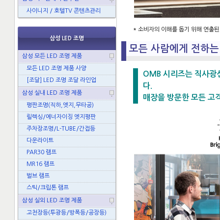
사이니지 / 호텔TV 콘텐츠관리
* 소비자의 이해를 돕기 위해 연출된
삼성 LED 조명
모든 사람에게 전하는
삼성 모든 LED 조명 제품
모든 LED 조명 제품 사양
OMB 시리즈는 직사광
[조달] LED 조명 조달 라인업
다.
삼성 실내 LED 조명 제품
매장을 방문한 모든 고객
평판조명(직하,엣지,무타공)
릴렉싱/에너자이징 엣지평판
주차장조명/L-TUBE/간접등
다운라이트
PAR30 램프
MR16 램프
벌브 램프
스틱/크립톤 램프
삼성 실외 LED 조명 제품
고천장등(투광등/방폭등/공장등)