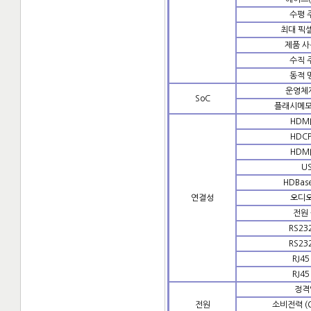
수평 
최대 픽
제품 사
수직 
동적 
운영체
SoC
플래시메모
HDM
HDC
HDM
U
HDBas
연결성
오디
전원
RS23
RS23
RJ4
RJ4
정격
전원
소비전력 (O