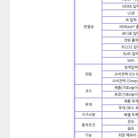
HDMI 입
USB
IR 입력
연결성
HDBaseT 
오디오 입
전원 출
RS232 입
RJ45 입
WiFi
정격입력
전원
소비전력 (On 
소비전력 (Sleep
제품(가로x높이
크기
포장(가로x높이
제품 무
무게
무게 (박스 
기구사양
베젤 두
온도
동작조건
습도
기능
외장 메모리