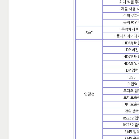
최대 픽셀 
제품 사용 
수직 주파
동적 명암
운영체제 
SoC
플래시메모리 
HDMI 버
DP 버전
HDCP 버
HDMI 입
DP 입력
USB
IR 입력
오디오 입
연결성
오디오출
비디오출
전원 출
RS232 입
RS232 출
RJ45 입
RJ45 출