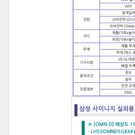
WiFi
정격입력
전원
소비전력 (On 
소비전력 (Sleep
제품(가로x높이
크기
포장(가로x높이
제품 무
무게
무게 (박스 
VESA 마
기구사양
베젤 두
온도
동작조건
습도
안전 규
인증정보
EMC
삼성 사이니지 실외용 
※ [OMN-D] 해상도 1920
- LH55OMNDSGBXKR