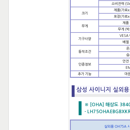
소비전력 (Sl
제품(가로x
크기
포장(가로x
제품
무게
무게 (박
VESA
기구사양
베젤
온
동작조건
습
안전
인증정보
E
추가 기능
마
삼성 사이니지 실외용 
※ [OHA] 해상도 3840x2
- LH75OHAEBGBXKR
실외용 OH75A 