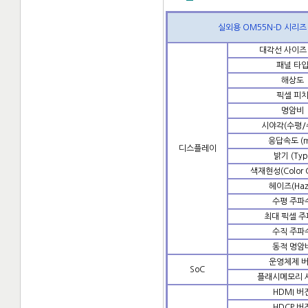
실외용 OM55N-D 시리즈
대각선 사이즈 
패널 타
해상도
픽셀 피
명암비
시야각(수평/
응답속도 (m
디스플레이
밝기 (Typ
색재현성(Color 
헤이즈(Haz
수평 주파
최대 픽셀 
수직 주파
동적 명암
운영체제 
SoC
플래시메모리 
HDMI 버
HDCP 버