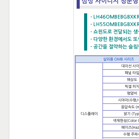
삼성 사이니지 창문형 
- LH46OMBEBGBXKR 
- LH55OMBEBGBXKR 
- 쇼윈도로 전달되는 
- 다양한 환경에서도 또
- 공간을 절약하는 슬림
실외용 OMB 시리즈
대각선 사
패널 타
해상도
픽셀 피
명암비
시야각(수평/
응답속도 (m
디스플레이
밝기 (Typ
색재현성(Color 
헤이즈(Haz
수평 주파