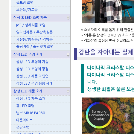
골프장 조명
보안등/가로등
삼성 홈 LED 조명 제품
IoT / 생체리듬 조명
* 소비자의 이해를 돕기 위해 연출된
일자십자등 / 주방욕실등
* '기존'은 삼성의 OMD-W 시리즈
거실등/침실등/사각방등
* 강화유리 특성상 편광 선글라스 착
슬림베젤 / 슬림엣지 조명
감탄을 자아내는 실제
삼성 LED 조명 소개
삼성 LED 조명의 기술
다이나믹 크리스탈 디
삼성 LED 조명의 장점
다이나믹 크리스탈 디스
삼성 LED 제품 라인업
니다.
삼성 LED 조명 응용 사례
생생한 화질은 물론 보는
삼성 LED 제품 소개
삼성 LED 제품 소개
홈 LED 조명
벌브 MR16 PAR30
다운라이트
평판조명