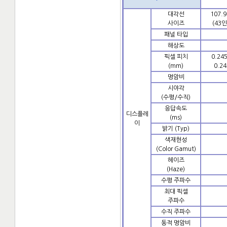
대각선
107.9
사이즈
(43
패널 타입
해상도
픽셀 피치
0.245
(mm)
0.24
명암비
시야각
(수평/수직)
응답속도
디스플레
(ms)
이
밝기 (Typ)
색재현성
(Color Gamut)
헤이즈
(Haze)
수평 주파수
최대 픽셀
주파수
수직 주파수
동적 명암비