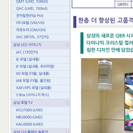
QMT (UHD, 500nit)
QB85C
QHC (UHD, 700nit)
전자칠판(Flip Pro)
한층 더 향상된 고품
비디오월 (VM/VH)
아웃도어 (OM/OH)
삼성의 새로운 QBR 
SHC (와이드, 37인치)
다이나믹 크리스탈 컬러
삼성 LED 사이니지
림한 디자인 안에 담았
IAC (130인치)
IE 모델 (실내용)
IF 모델 (실내용, 프리미엄)
IW 모델 (더월, 실내용)
IAB 모델 (더월, 올인원)
XAF/XPS 모델 (실외용)
S-Box (사이니지 박스)
삼성 호텔 TV
HCU7000 (UHD)
HBU8000 (UHD)
HAU8000 (UHD)
삼성 디스플레이 솔루션