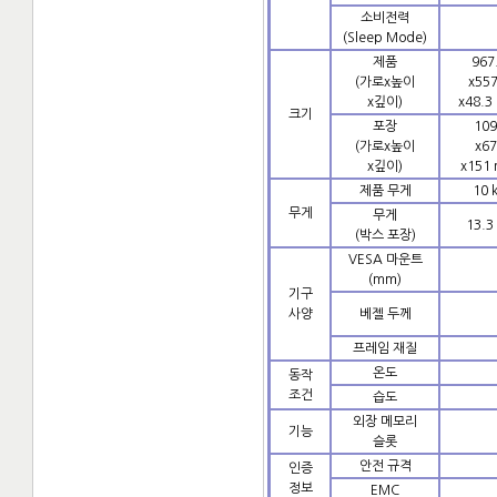
소비전력
(Sleep Mode)
제품
967
(가로x높이
x557
x깊이)
x48.3
크기
포장
109
(가로x높이
x67
x깊이)
x151
제품 무게
10 
무게
무게
13.3
(박스 포장)
VESA 마운트
(mm)
기구
사양
베젤 두께
프레임 재질
온도
동작
조건
습도
외장 메모리
기능
슬롯
안전 규격
인증
정보
EMC