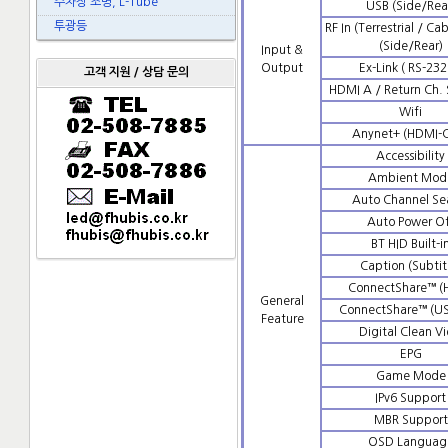
주차장 조명, L-Tube
USB (Side/Rea
투광등
RF In (Terrestrial / Ca
(Side/Rear)
Input &
Output
Ex-Link ( RS-232
고객 지원 / 상담 문의
HDMI A / Return Ch.
Wifi
Anynet+ (HDMI-
Accessibility
Ambient Mod
Auto Channel Se
Auto Power O
BT HID Built-i
Caption (Subtit
ConnectShare™ (
General
ConnectShare™ (US
Feature
Digital Clean V
EPG
Game Mode
IPv6 Support
MBR Support
OSD Languag