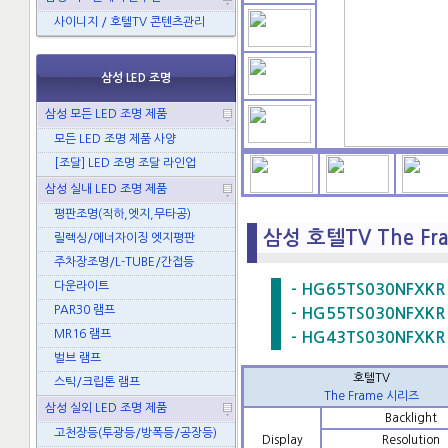
사이니지 / 호텔TV 콘텐츠관리
삼성 LED 조명
삼성 모든 LED 조명 제품
모든 LED 조명 제품 사양
[조달] LED 조명 조달 라인업
삼성 실내 LED 조명 제품
평판조명(직하,엣지,무타공)
삼성 호텔TV The Fr
릴렉싱/에너자이징 엣지평판
주차장조명/L-TUBE/간접등
다운라이트
- HG65TS030NFXKR 
PAR30 램프
- HG55TS030NFXKR 
MR16 램프
- HG43TS030NFXKR 
벌브 램프
호텔TV
스틱/크립톤 램프
The Frame 시리즈
삼성 실외 LED 조명 제품
Backlight
고천장등(투광등/방폭등/공장등)
Display
Resolution