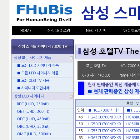
HOME
삼성 LED 조명
NEC FT 서버
NEC 하드
삼성 스마트 사이니지 / 호텔 TV
삼성 호텔TV The 
삼성 모든 사이니지 제품
■ 모든 LCD 사이니지 제품
모든 호텔 TV
HCU7000 
■ 모든 LED 사이니지 제품
670 시리즈(OLD)
Frame 시리즈
■ 모든 호텔 TV 제품
현재 판매중인 최신 제품에 
■ 사이니지 도입사례
■ 현재 판매중인 삼성 제
삼성 LCD 사이니지
호텔 TV
BEC (UHD, 250nit)
인치
■ HCU7000 시리즈
■ HBU
QET (UHD, 300nit)
43
HG43CU700NFXKR
HG43B
QEC (UHD, 450nit)
50
HG50CU700NFXKR
HG50B
QBC (UHD, 350nit)
55
HG55CU700NFXKR
HG55B
QMC (UHD, 500nit)
65
HG65CU700NFXKR
HG65B