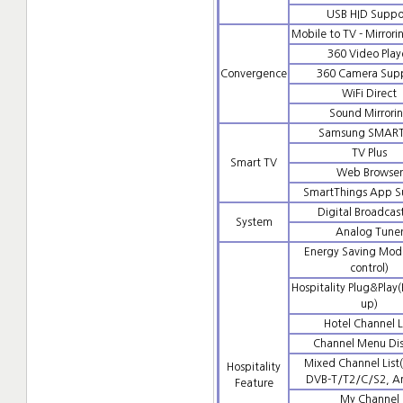
USB HID Suppo
Mobile to TV - Mirror
360 Video Play
Convergence
360 Camera Sup
WiFi Direct
Sound Mirrori
Samsung SMART
TV Plus
Smart TV
Web Browser
SmartThings App S
Digital Broadcas
System
Analog Tune
Energy Saving Mod
control)
Hospitality Plug&Play(
up)
Hotel Channel L
Channel Menu Dis
Mixed Channel List
Hospitality
DVB-T/T2/C/S2, A
Feature
My Channel