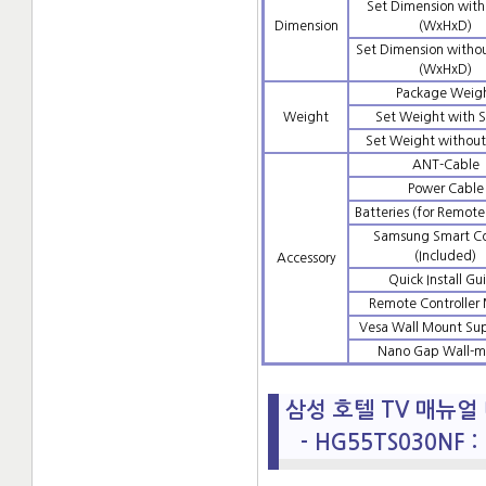
Set Dimension with
Dimension
(WxHxD)
Set Dimension witho
(WxHxD)
Package Weig
Weight
Set Weight with 
Set Weight without
ANT-Cable
Power Cable
Batteries (for Remote
Samsung Smart Co
(Included)
Accessory
Quick Install Gu
Remote Controller
Vesa Wall Mount Su
Nano Gap Wall-m
삼성 호텔 TV 매뉴얼 다
- HG55TS030NF :