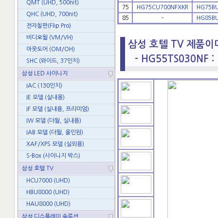
QMT (UHD, 500nit)
75
HG75CU700NFXKR
HG75B
QHC (UHD, 700nit)
85
-
HG85B
전자칠판(Flip Pro)
비디오월 (VM/VH)
삼성 호텔 TV 제품이미지
아웃도어 (OM/OH)
- HG55TS030NF :
SHC (와이드, 37인치)
삼성 LED 사이니지
IAC (130인치)
IE 모델 (실내용)
IF 모델 (실내용, 프리미엄)
IW 모델 (더월, 실내용)
IAB 모델 (더월, 올인원)
XAF/XPS 모델 (실외용)
S-Box (사이니지 박스)
삼성 호텔 TV
HCU7000 (UHD)
HBU8000 (UHD)
HAU8000 (UHD)
삼성 디스플레이 솔루션