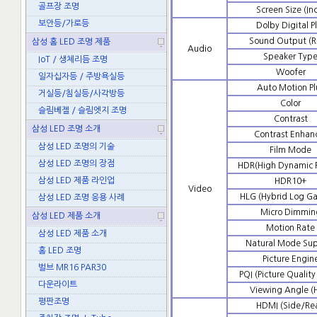
골프장 조명
Screen Size (In
보안등/가로등
Dolby Digital P
Sound Output (
삼성 홈 LED 조명 제품
Audio
Speaker Typ
IoT / 생체리듬 조명
Woofer
일자십자등 / 주방욕실등
Auto Motion Pl
거실등/침실등/사각방등
Color
슬림베젤 / 슬림엣지 조명
Contrast
삼성 LED 조명 소개
Contrast Enhan
삼성 LED 조명의 기술
Film Mode
삼성 LED 조명의 장점
HDR(High Dynamic 
삼성 LED 제품 라인업
HDR10+
Video
HLG (Hybrid Log 
삼성 LED 조명 응용 사례
Micro Dimmin
삼성 LED 제품 소개
Motion Rate
삼성 LED 제품 소개
Natural Mode Su
홈 LED 조명
Picture Engin
벌브 MR16 PAR30
PQI (Picture Quality
다운라이트
Viewing Angle (
평판조명
HDMI (Side/Rea