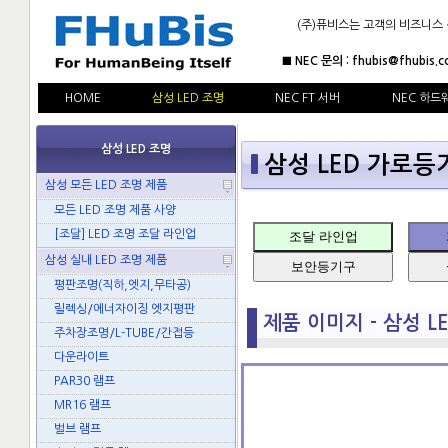
(주)퓨비스는 고객의 비즈니스
■ NEC 문의 : fhubis@fhubis.c
HOME
삼성 LED 조명
NEC FT 서버
NEC 하드
삼성 LED 조명
삼성 LED 가로등기구
삼성 모든 LED 조명 제품
모든 LED 조명 제품 사양
[조달] LED 조명 조달 라인업
조달 라인업
삼성 실내 LED 조명 제품
보안등기구
평판조명(직하,엣지,무타공)
릴렉싱/에너자이징 엣지평판
제품 이미지 - 삼성 LED
주차장조명/L-TUBE/간접등
다운라이트
PAR30 램프
MR16 램프
벌브 램프