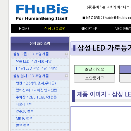
(주)퓨비스는 고객의 비즈니스
■ NEC 문의 : fhubis@fhubis.c
HOME
삼성 LED 조명
NEC FT 서버
NEC 하드
삼성 LED 조명
삼성 LED 가로등기구
삼성 모든 LED 조명 제품
모든 LED 조명 제품 사양
[조달] LED 조명 조달 라인업
조달 라인업
삼성 실내 LED 조명 제품
보안등기구
평판조명(직하,엣지,무타공)
릴렉싱/에너자이징 엣지평판
제품 이미지 - 삼성 LED
주차장조명/L-TUBE/간접등
다운라이트
PAR30 램프
MR16 램프
벌브 램프